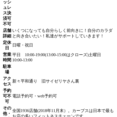
ッシ
ュレ
ス決
済可
不可
店舗
いくつになっても自分らしく前向きに！自分のカラダ
詳細
と向き合いたい！私達がサポートしていきます！
定休
日曜・祝日
日
営業
平日 10:00-19:00(13:00-15:00はクローズ)土曜日
時間
10:00-13:00
駐車
場
アク
新々平和通り 旧サイゼリヤさん裏
セス
予約
可不
電話予約可・web予約可
可
その
全国1936店舗(2018年11月末）。カーブスは日本で最も
他・
お店の多いフィットネスチェーンです。