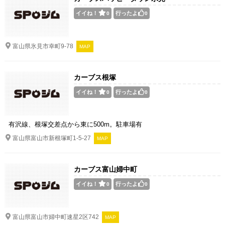
イイね！
行ったよ
0
0
富山県氷見市幸町9-78
MAP
カーブス根塚
イイね！
行ったよ
0
0
有沢線、根塚交差点から東に500m。駐車場有
富山県富山市新根塚町1-5-27
MAP
カーブス富山婦中町
イイね！
行ったよ
0
0
富山県富山市婦中町速星2区742
MAP