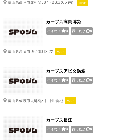
富山県高岡市赤祖父387（BBコスメ内）
MAP
カーブス高岡博労
イイね！
行ったよ
0
0
富山県高岡市博労本町3-22
MAP
カーブスアピタ砺波
イイね！
行ったよ
0
0
富山県砺波市太郎丸3丁目69番地
MAP
カーブス長江
イイね！
行ったよ
0
0