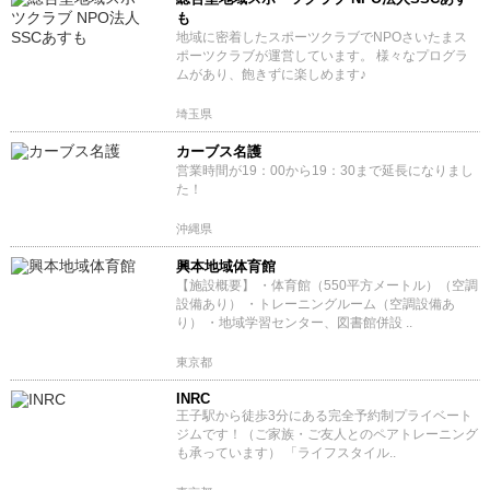
も
地域に密着したスポーツクラブでNPOさいたまス
ポーツクラブが運営しています。 様々なプログラ
ムがあり、飽きずに楽しめます♪
埼玉県
カーブス名護
営業時間が19：00から19：30まで延長になりまし
た！
沖縄県
興本地域体育館
【施設概要】 ・体育館（550平方メートル）（空調
設備あり） ・トレーニングルーム（空調設備あ
り） ・地域学習センター、図書館併設 ..
東京都
INRC
王子駅から徒歩3分にある完全予約制プライベート
ジムです！（ご家族・ご友人とのペアトレーニング
も承っています） 「ライフスタイル..