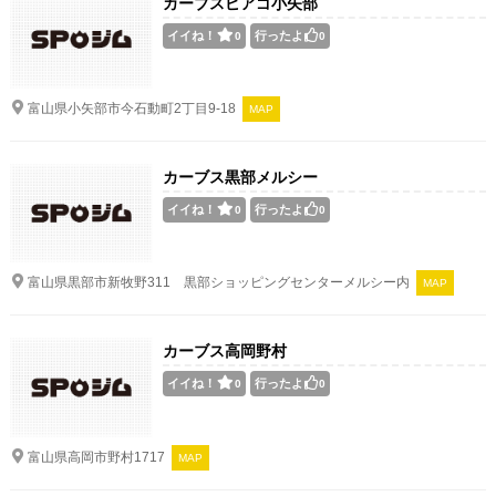
カーブスピアゴ小矢部
イイね！
行ったよ
0
0
富山県小矢部市今石動町2丁目9-18
MAP
カーブス黒部メルシー
イイね！
行ったよ
0
0
富山県黒部市新牧野311 黒部ショッピングセンターメルシー内
MAP
カーブス高岡野村
イイね！
行ったよ
0
0
富山県高岡市野村1717
MAP