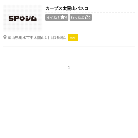
カーブス太閤山パスコ
イイね！
行ったよ
0
0
富山県射水市中太閤山1丁目1番地1
MAP
1