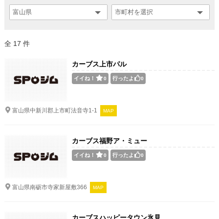
全 17 件
カーブス上市パル
イイね！
行ったよ
0
0
富山県中新川郡上市町法音寺1-1
MAP
カーブス福野ア・ミュー
イイね！
行ったよ
0
0
富山県南砺市寺家新屋敷366
MAP
カーブスハッピータウン氷見