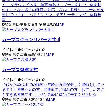
す。 グラウンドあり、体育館あり、プールありで、体を動
かすことなら多くの種目に対応、さらに多様なスクールが充
実しています。 バドミントン、チアリーディング、体操教
室、..
静岡県駿東郡長泉町納米里549
MAP
カーブスグランリバー大井川
イイね！
0
行ったよ
0
静岡県焼津市宗高1487-1
MAP
カーブス焼津大村
イイね！
0
行ったよ
0
10代から80代までの幅広い年齢の方達が楽しく運動をしてい
ます！！運動不足の方、健康面でお悩みの方、お忙しい方に
もできる運動です！！ぜひ気軽に遊びに来てください☆
静岡県焼津市大村2-10-15
MAP