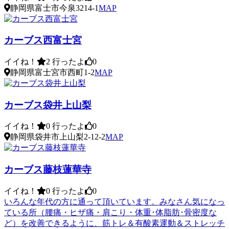
静岡県富士市今泉3214-1
MAP
カーブス西富士宮
イイね！
2
行ったよ
0
静岡県富士宮市西町1-2
MAP
カーブス袋井上山梨
イイね！
0
行ったよ
0
静岡県袋井市上山梨2-12-2
MAP
カーブス藤枝蓮華寺
イイね！
0
行ったよ
0
いろんな年代の方に通って頂いています。みなさん気になっ
ている所（腰痛・ヒザ痛・肩こり・体重･体脂肪･骨密度な
ど）を改善できるように、筋トレ＆有酸素運動＆ストレッチ