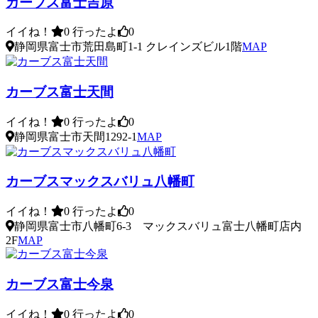
カーブス富士吉原
イイね！
0
行ったよ
0
静岡県富士市荒田島町1-1 クレインズビル1階
MAP
カーブス富士天間
イイね！
0
行ったよ
0
静岡県富士市天間1292-1
MAP
カーブスマックスバリュ八幡町
イイね！
0
行ったよ
0
静岡県富士市八幡町6-3 マックスバリュ富士八幡町店内
2F
MAP
カーブス富士今泉
イイね！
0
行ったよ
0