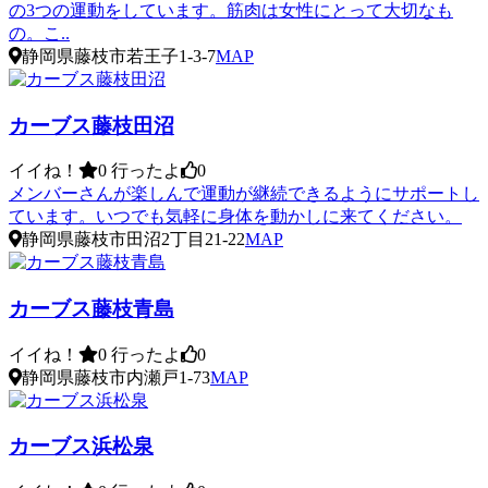
の3つの運動をしています。筋肉は女性にとって大切なも
の。こ..
静岡県藤枝市若王子1-3-7
MAP
カーブス藤枝田沼
イイね！
0
行ったよ
0
メンバーさんが楽しんで運動が継続できるようにサポートし
ています。いつでも気軽に身体を動かしに来てください。
静岡県藤枝市田沼2丁目21-22
MAP
カーブス藤枝青島
イイね！
0
行ったよ
0
静岡県藤枝市内瀬戸1-73
MAP
カーブス浜松泉