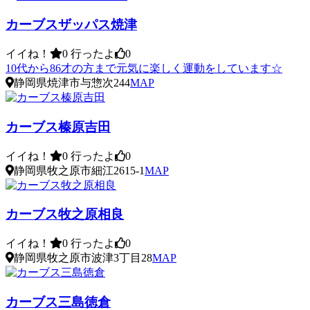
カーブスザッパス焼津
イイね！
0
行ったよ
0
10代から86才の方まで元気に楽しく運動をしています☆
静岡県焼津市与惣次244
MAP
カーブス榛原吉田
イイね！
0
行ったよ
0
静岡県牧之原市細江2615-1
MAP
カーブス牧之原相良
イイね！
0
行ったよ
0
静岡県牧之原市波津3丁目28
MAP
カーブス三島徳倉