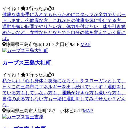
イイね！
0
行ったよ
0
健康な体を手に入れてもらうためにスタッフが全力でサポー
トします。今健康な方、これからの健康を気に掛けてる方、
運動を短い時間でやりたい方、体力を付けたい、体を引き締
めたいなど、女性ならどなたでも自分の体を変えていく事に
は..
静岡県三島市徳倉1-21-7 岩田ビル1Ｆ
MAP
カーブス三島大社町
イイね！
0
行ったよ
0
私たちは『心も身体も笑顔になろう』をスローガンとして、
日々この三島市にエネルギーを出し続けています！運動をし
ている方もしていない方も、運動が好きな方も嫌いな方も、
自信のある方もない方も一緒に運動をしてみませんか？どん
な..
静岡県三島市大社町18-7 小林ビル1F
MAP