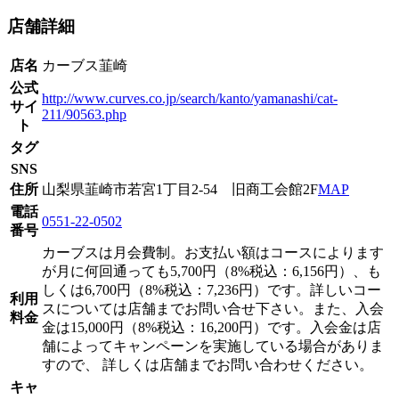
店舗詳細
店名
カーブス韮崎
公式
http://www.curves.co.jp/search/kanto/yamanashi/cat-
サイ
211/90563.php
ト
タグ
SNS
住所
山梨県韮崎市若宮1丁目2-54 旧商工会館2F
MAP
電話
0551-22-0502
番号
カーブスは月会費制。お支払い額はコースによります
が月に何回通っても5,700円（8%税込：6,156円）、も
しくは6,700円（8%税込：7,236円）です。詳しいコー
利用
スについては店舗までお問い合せ下さい。また、入会
料金
金は15,000円（8%税込：16,200円）です。入会金は店
舗によってキャンペーンを実施している場合がありま
すので、 詳しくは店舗までお問い合わせください。
キャ