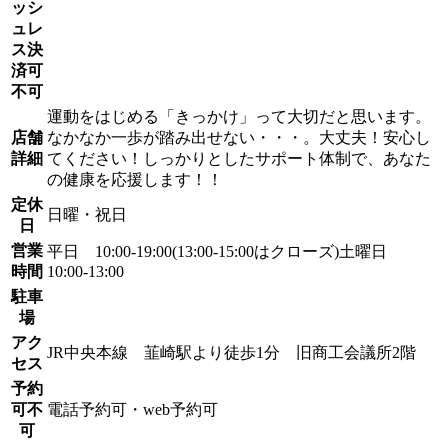
ッシ
ュレ
ス決
済可
不可
運動をはじめる「きっかけ」って大切だと思います。
店舗
なかなか一歩が踏み出せない・・・。大丈夫！安心し
詳細
てください！しっかりとしたサポート体制で、あなた
の健康を応援します！！
定休
日曜・祝日
日
営業
平日 10:00-19:00(13:00-15:00はクローズ)土曜日
時間
10:00-13:00
駐車
場
アク
JR中央本線 韮崎駅より徒歩1分 旧商工会議所2階
セス
予約
可不
電話予約可・web予約可
可