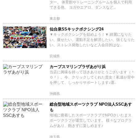
ター。 体育館やトレーニングルームを個人で利用
できる他、 ヨガやエアロ、ダンスなど..
東京都
仙台泉SSキックボクシング24
▼キックボクシングを始めよう！▼ 綺麗になりた
い、痩せたい、運動不足を解消したい、強くなりた
い、ストレス発散したいなど入会目的はな..
宮城県
カーブスマリンプラザあがり浜
当店に興味を持って頂きありがとうございます（＾
０＾）。今、クリックしてくれた貴女！私達が背中
を押して、しっかりサポートします♪運..
沖縄県
総合型地域スポーツクラブ NPO法人SSCあす
も
地域に密着したスポーツクラブでNPOさいたまス
ポーツクラブが運営しています。 様々なプログラ
ムがあり、飽きずに楽しめます♪
埼玉県