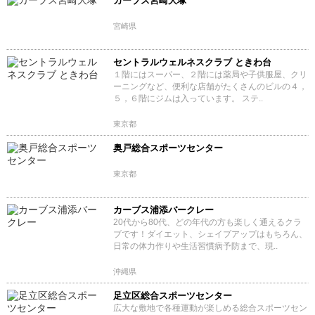
カーブス宮崎大塚
宮崎県
セントラルウェルネスクラブ ときわ台
１階にはスーパー、２階には薬局や子供服屋、クリ
ーニングなど、便利な店舗がたくさんのビルの４，
５，６階にジムは入っています。 ステ..
東京都
奥戸総合スポーツセンター
東京都
カーブス浦添バークレー
20代から80代、どの年代の方も楽しく通えるクラ
ブです！ダイエット、シェイプアップはもちろん、
日常の体力作りや生活習慣病予防まで、現..
沖縄県
足立区総合スポーツセンター
広大な敷地で各種運動が楽しめる総合スポーツセン