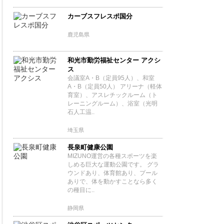
カーブスフレスポ国分
鹿児島県
和光市勤労福祉センター アクシ
ス
会議室A・B（定員95人）、和室
A・B（定員50人） アリーナ（軽体
育室）、アスレチックルーム（ト
レーニングルーム）、浴室（光明
石人工温..
埼玉県
長泉町健康公園
MIZUNO運営の各種スポーツを楽
しめる巨大な運動公園です。 グラ
ウンドあり、体育館あり、プール
ありで、体を動かすことなら多く
の種目に..
静岡県