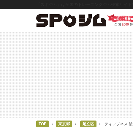
「スポジム」は全国のトレーニングジム検索サイトで
全国
2009
件
TOP
東京都
足立区
ティップネス 綾