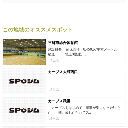
この地域のオススメスポット
三郷市総合体育館
施設概要 延床面積 6,450.57平方メートル
構造 地上3階建、..
埼玉県
カーブス大袋西口
埼玉県
カーブス武里
「カーブスをはじめて、家事が楽になった!」と
か、「朝、疲れがとれてス..
埼玉県