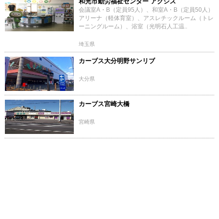
和光市勤労福祉センター アクシス
会議室A・B（定員95人）、和室A・B（定員50人）
アリーナ（軽体育室）、アスレチックルーム（トレ
ーニングルーム）、浴室（光明石人工温..
埼玉県
カーブス大分明野サンリブ
大分県
カーブス宮崎大橋
宮崎県