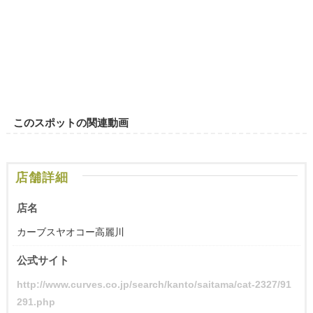
このスポットの関連動画
店舗詳細
店名
カーブスヤオコー高麗川
公式サイト
http://www.curves.co.jp/search/kanto/saitama/cat-2327/91
291.php