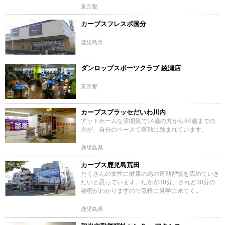
東京都
カーブスフレスポ国分
鹿児島県
ダンロップスポーツクラブ 綾瀬店
東京都
カーブスプラッセだいわ川内
アットホームな雰囲気で14歳の方から84歳までの
方が、自分のペースで運動に励まれています。
鹿児島県
カーブス鹿児島荒田
たくさんの女性に健康の為の運動習慣を広めていき
たいと思っています。たかが30分、されど30分の
秘密がわかりますので気軽に見学に来てく..
鹿児島県