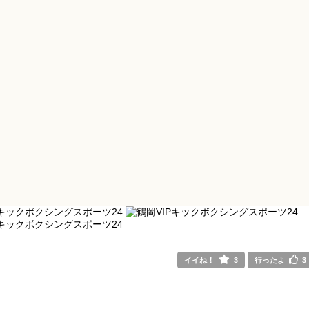
イイね！
3
行ったよ
3