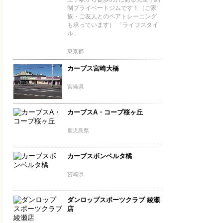
制プライベートジムです！（ご家
族・ご友人とのペアトレーニング
も承っています） 「ライフスタイ
ル..
東京都
カーブス宮崎大橋
宮崎県
カーブスA・コープ桜ヶ丘
鹿児島県
カーブスボンベルタ橘
宮崎県
ダンロップスポーツクラブ 綾瀬
店