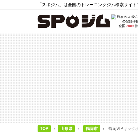
「スポジム」は全国のトレーニングジム検索サイトで
全国
2009
件
TOP
山形県
鶴岡市
鶴岡VIPキック