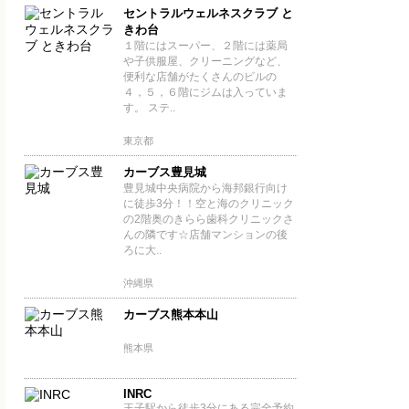
セントラルウェルネスクラブ と
きわ台
１階にはスーパー、２階には薬局
や子供服屋、クリーニングなど、
便利な店舗がたくさんのビルの
４，５，６階にジムは入っていま
す。 ステ..
東京都
カーブス豊見城
豊見城中央病院から海邦銀行向け
に徒歩3分！！空と海のクリニック
の2階奥のきらら歯科クリニックさ
んの隣です☆店舗マンションの後
ろに大..
沖縄県
カーブス熊本本山
熊本県
INRC
王子駅から徒歩3分にある完全予約