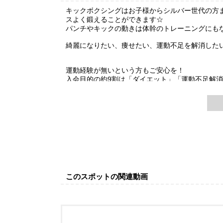
キックボクシングはお子様からシルバー世代の方
スよく鍛えることができます☆
パンチやキックの動きは体幹のトレーニングにも
綺麗になりたい、痩せたい、運動不足を解消した
運動経験が無いという方もご安心を！
入会目的の約9割は「ダイエット」「運動不足解
現在会員数の約6割は未経験の10代～50代の女性
女性向けフィットネスも充実してお待ちしており
このスポットの関連動画