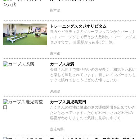
熊本県
トレーニングスタジオリビタム
ヨガやピラティスのグループレッスンからパーソナ
ルトレーニングまで行う少人数制のトレーニングス
タジオです。 目黒駅から徒歩3分、賑..
東京都
カーブス糸満
会員さん同士で知り合いの方が多く、和気あいあい
と楽しく運動されています。新しいメンバーさんも
すぐに慣れてしまうほどの人懐っこい方..
沖縄県
カーブス鹿児島荒田
たくさんの女性に健康の為の運動習慣を広めていき
たいと思っています。たかが30分、されど30分の
秘密がわかりますので気軽に見学に来てく..
鹿児島県