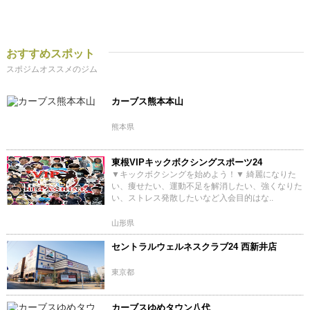
おすすめスポット
スポジムオススメのジム
カーブス熊本本山
熊本県
東根VIPキックボクシングスポーツ24
▼キックボクシングを始めよう！▼ 綺麗になりた
い、痩せたい、運動不足を解消したい、強くなりた
い、ストレス発散したいなど入会目的はな..
山形県
セントラルウェルネスクラブ24 西新井店
東京都
カーブスゆめタウン八代